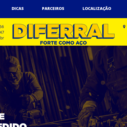
DICAS
PARCEIROS
LOCALIZAÇÃO
66
47
C
.br
8