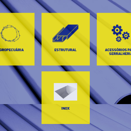
GROPECUÁRIA
ESTRUTURAL
ACESSÓRIOS P
SERRALHERI
INOX