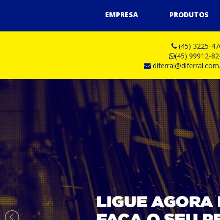
EMPRESA
PRODUTOS
(45) 3225-47
(45) 99912-82
diferral@diferral.com